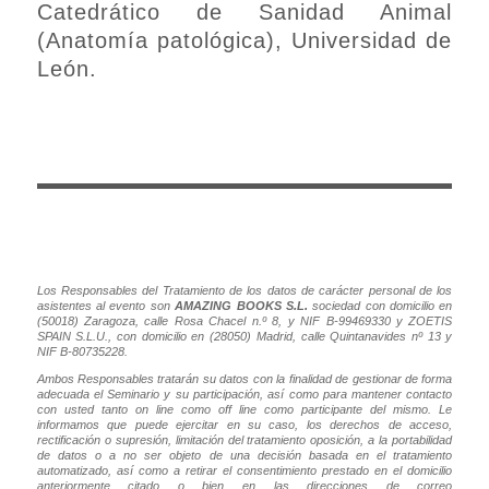
Catedrático de Sanidad Animal
(Anatomía patológica), Universidad de
León.
Los Responsables del Tratamiento de los datos de carácter personal de los
asistentes al evento son
AMAZING BOOKS S.L.
sociedad con domicilio en
(50018) Zaragoza, calle Rosa Chacel n.º 8, y NIF B-99469330 y ZOETIS
SPAIN S.L.U., con domicilio en (28050) Madrid, calle Quintanavides nº 13 y
NIF B-80735228.
Ambos Responsables tratarán su datos con la finalidad de gestionar de forma
adecuada el Seminario y su participación, así como para mantener contacto
con usted tanto on line como off line como participante del mismo. Le
informamos que puede ejercitar en su caso, los derechos de acceso,
rectificación o supresión, limitación del tratamiento oposición, a la portabilidad
de datos o a no ser objeto de una decisión basada en el tratamiento
automatizado, así como a retirar el consentimiento prestado en el domicilio
anteriormente citado o bien en las direcciones de correo