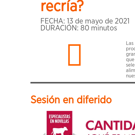
recría?
FECHA: 13 de mayo de 2021
DURACIÓN: 80 minutos

Las
pr
gra
que
sel
alim
nues
Sesión en diferido