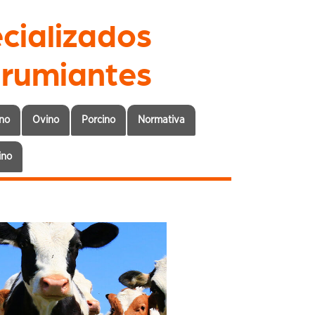
cializados
 rumiantes
no
Ovino
Porcino
Normativa
ino