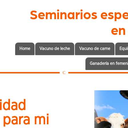
Seminarios espe
en
Home
Vacuno de leche
Vacuno de carne
Equi
Ganadería en femen
C
lidad
 para mi